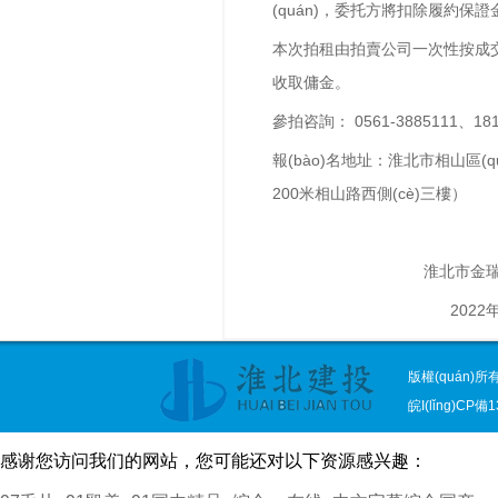
(quán)，委托方將扣除履約保證
本次拍租由拍賣公司一次性按成
收取傭金。
參拍咨詢：
0561-3885111、18
報(bào)名地址：淮北市相山區(q
200米相山路西側(cè)三樓）
淮北市金瑞
2022
版權(quán)
皖I(lǐng)CP備1
感谢您访问我们的网站，您可能还对以下资源感兴趣：