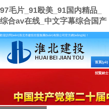
97毛片_91殴美_91国内精品_
综合av在线_中文字幕综合国产
歡迎訪問(wèn)淮北市建投控股集團(tuán)有限公司官方網(wǎng)站！
首頁(yè)
招賢納士