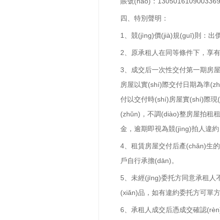
賬號(hào)：1305016109003369
四、特別聲明：
1、競(jìng)價(jià)規(guī)
2、原承租人在同等條件下，享有
3、成交后一次性交付第一期
房屋以實(shí)際交付日期為準(zhǔ
付以交付時(shí)房屋實(shí)
(zhǔn)，不調(diào)整房屋拍
金，逾期即視為競(jìng)拍
4、租賃房屋交付后產(chǎn)生的物業(yè
戶自行承擔(dān)。
5、未經(jīng)委托方同意承租
(xiǎn)品，如有違約委托方可單方面
6、承租人成交后憑成交確認(rèn)