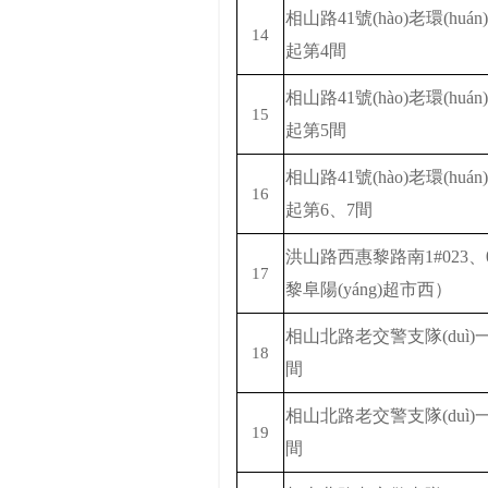
相山路
41號(hào)老環(hu
14
起第4間
相山路
41號(hào)老環(hu
15
起第5間
相山路
41號(hào)老環(hu
16
起第6、7間
洪山路西惠黎路南
1#023
17
黎阜陽(yáng)超市西）
相山北路老交警支隊(duì
18
間
相山北路老交警支隊(duì
19
間