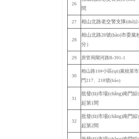
26
間
相山北路老交警支隊(duì)
2
27
相山北路
26號(hào)市委
28
分）
29
房管局閘河路
B-391-1
相山路
10#小區(qū)黨校菜市場
30
門217、218號(hào)
批發(fā)市場(chǎng)南
31
起第
1間
批發(fā)市場(chǎng)南
32
起第
2間
批發(fā)市場(chǎng)南