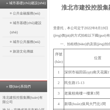
» 城市基礎(chǔ)建設(shè)
淮北市建投控股集團(t
¤
公共金融服務(wù)
¤
城市基礎(chǔ)建設
受委托，本公司定于
2022年8月19日（
(shè)
(jìng)價(jià)的方式拍租以下國(guó
¤
城市公共服務(wù)
一、拍租標(biāo)的及競(jì
¤
旅游文化傳媒
序號
位置
(hào)
1
深圳市福田區(qū)南天花園
2
民生路
15-13
» 聯(lián)系我們
3
老黨校南樓一樓東
1間
淮北建投控股集團(tuán)有
限公司
4
新環(huán)保局大門北
1間
地 址：安徽省淮北市相山區