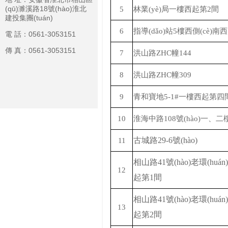
(qū)濉溪路18號(hào)淮北
5
林業(yè)局一樓西起第
2間
建投集團(tuán)
6
指導(dǎo)站
5樓西側(cè)南
電 話：0561-3053151
傳 真：0561-3053151
7
洪山路
ZHC幢144
8
洪山路
ZHC幢309
9
青和寶地
5-1#一樓西起第四間
10
淮海中路
108號(hào)一
古城路
29-6號(hào)
11
相山路
41號(hào)老環(hu
12
起第1間
相山路
41號(hào)老環(hu
13
起第2間