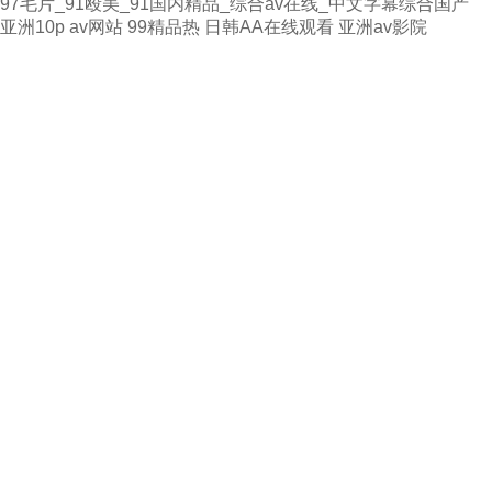
97毛片_91殴美_91国内精品_综合av在线_中文字幕综合国产
亚洲10p
av网站
99精品热
日韩AA在线观看
亚洲av影院