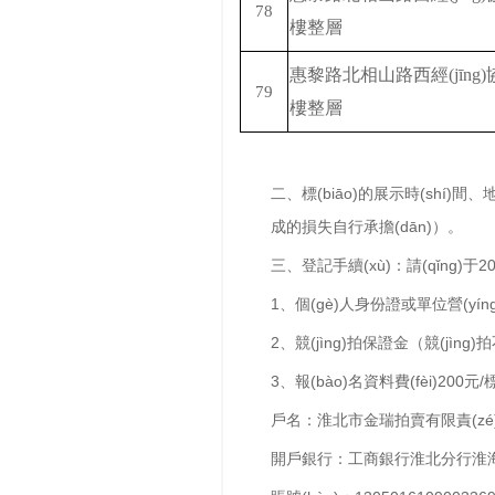
78
樓整層
惠黎路北相山路西經(jīng)協
79
樓整層
二、
標(biāo)的展示時(shí)間
成的損失自行承擔(dān)）。
三、登記手續(xù)：請(qǐng)于
2
1、個(gè)人身份證或單位營(yíng
2、競(jìng)拍保證金（競(jìng
3、報(bào)名資料費(fèi)200元
戶名：淮北市金瑞拍賣有限責(zé
開戶銀行：工商銀行淮北分行淮